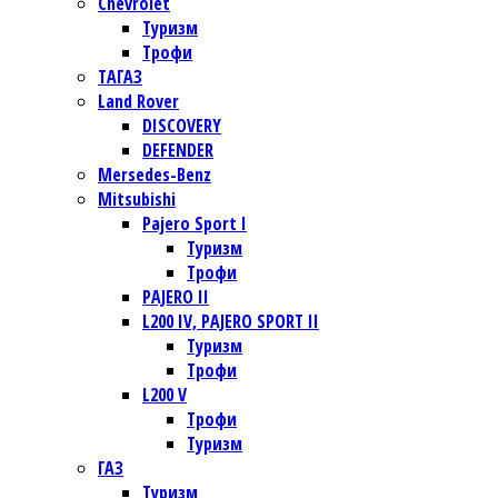
Chevrolet
Туризм
Трофи
TАГАЗ
Land Rover
DISCOVERY
DEFENDER
Mersedes-Benz
Mitsubishi
Pajero Sport I
Туризм
Трофи
PAJERO II
L200 IV, PAJERO SPORT II
Туризм
Трофи
L200 V
Трофи
Туризм
ГАЗ
Туризм