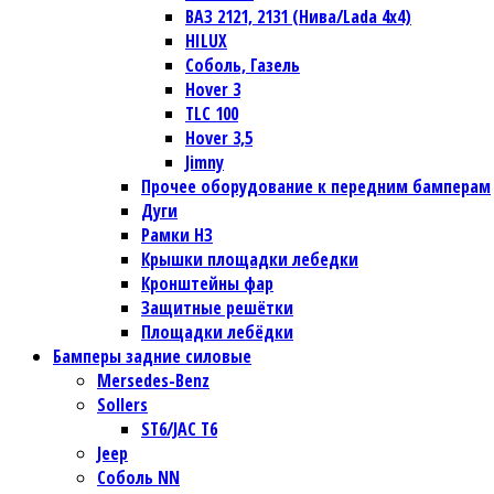
ВАЗ 2121, 2131 (Нива/Lada 4х4)
HILUX
Соболь, Газель
Hover 3
TLC 100
Hover 3,5
Jimny
Прочее оборудование к передним бамперам
Дуги
Рамки НЗ
Крышки площадки лебедки
Кронштейны фар
Защитные решётки
Площадки лебёдки
Бамперы задние силовые
Mersedes-Benz
Sollers
ST6/JAC T6
Jeep
Соболь NN