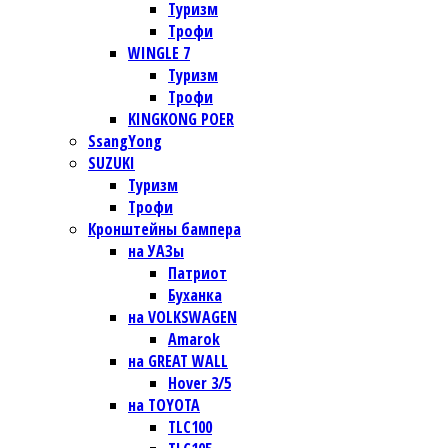
Туризм
Трофи
WINGLE 7
Туризм
Трофи
KINGKONG POER
SsangYong
SUZUKI
Туризм
Трофи
Кронштейны бампера
на УАЗы
Патриот
Буханка
на VOLKSWAGEN
Amarok
на GREAT WALL
Hover 3/5
на TOYOTA
TLC100