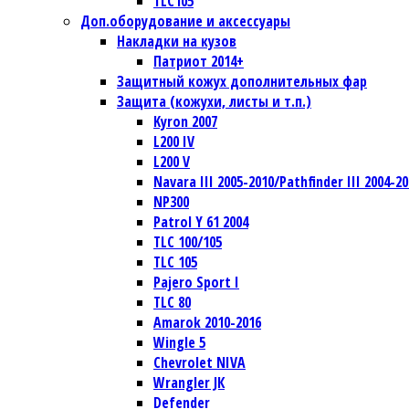
TLC105
Доп.оборудование и аксессуары
Накладки на кузов
Патриот 2014+
Защитный кожух дополнительных фар
Защита (кожухи, листы и т.п.)
Kyron 2007
L200 IV
L200 V
Navara III 2005-2010/Pathfinder III 2004-20
NP300
Patrol Y 61 2004
TLC 100/105
TLC 105
Pajero Sport I
TLC 80
Amarok 2010-2016
Wingle 5
Chevrolet NIVA
Wrangler JК
Defender