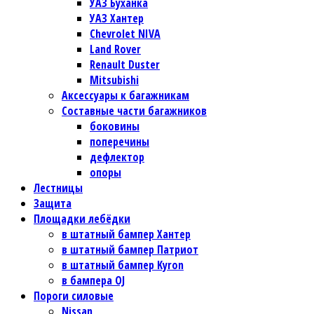
УАЗ Буханка
УАЗ Хантер
Chevrolet NIVA
Land Rover
Renault Duster
Mitsubishi
Аксессуары к багажникам
Составные части багажников
боковины
поперечины
дефлектор
опоры
Лестницы
Защита
Площадки лебёдки
в штатный бампер Хантер
в штатный бампер Патриот
в штатный бампер Kyron
в бампера OJ
Пороги силовые
Nissan