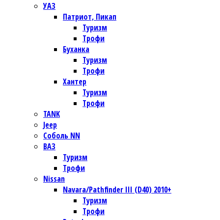
УАЗ
Патриот, Пикап
Туризм
Трофи
Буханка
Туризм
Трофи
Хантер
Туризм
Трофи
TANK
Jeep
Соболь NN
ВАЗ
Туризм
Трофи
Nissan
Navara/Pathfinder III (D40) 2010+
Туризм
Трофи