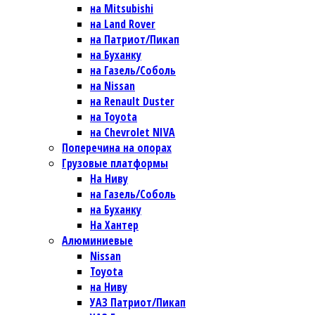
на Mitsubishi
на Land Rover
на Патриот/Пикап
на Буханку
на Газель/Соболь
на Nissan
на Renault Duster
на Toyota
на Chevrolet NIVA
Поперечина на опорах
Грузовые платформы
На Ниву
на Газель/Соболь
на Буханку
На Хантер
Алюминиевые
Nissan
Toyota
на Ниву
УАЗ Патриот/Пикап