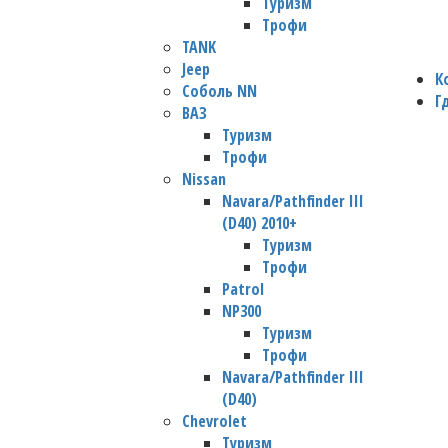
Туризм
Трофи
TANK
Jeep
К
Соболь NN
Г
ВАЗ
Туризм
Трофи
Nissan
Navara/Pathfinder III
(D40) 2010+
Туризм
Трофи
Patrol
NP300
Туризм
Трофи
Navara/Pathfinder III
(D40)
Chevrolet
Туризм