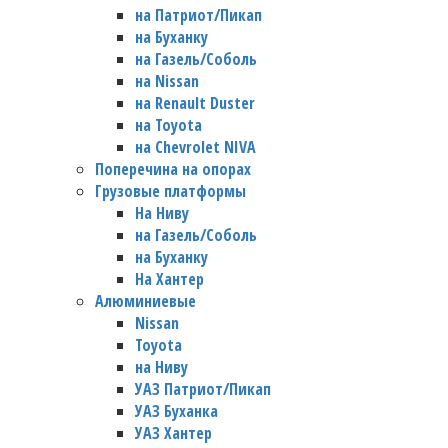
на Патриот/Пикап
на Буханку
на Газель/Соболь
на Nissan
на Renault Duster
на Toyota
на Chevrolet NIVA
Поперечина на опорах
Грузовые платформы
На Ниву
на Газель/Соболь
на Буханку
На Хантер
Алюминиевые
Nissan
Toyota
на Ниву
УАЗ Патриот/Пикап
УАЗ Буханка
УАЗ Хантер