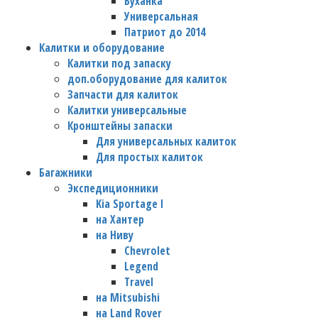
Буханка
Универсальная
Патриот до 2014
Калитки и оборудование
Калитки под запаску
доп.оборудование для калиток
Запчасти для калиток
Калитки универсальные
Кронштейны запаски
Для универсальных калиток
Для простых калиток
Багажники
Экспедиционники
Kia Sportage I
на Хантер
на Ниву
Chevrolet
Legend
Travel
на Mitsubishi
на Land Rover