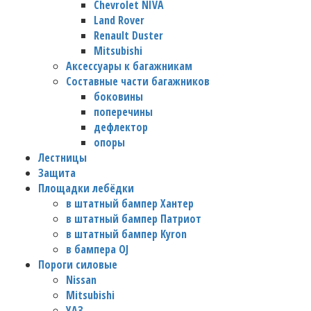
Chevrolet NIVA
Land Rover
Renault Duster
Mitsubishi
Аксессуары к багажникам
Составные части багажников
боковины
поперечины
дефлектор
опоры
Лестницы
Защита
Площадки лебёдки
в штатный бампер Хантер
в штатный бампер Патриот
в штатный бампер Kyron
в бампера OJ
Пороги силовые
Nissan
Mitsubishi
УАЗ