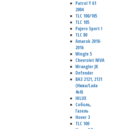
Patrol Y 61
2004
TLC 100/105
TLC 105
Pajero Sport I
TLC 80
Amarok 2010-
2016
Wingle 5
Chevrolet NIVA
Wrangler JК
Defender
ВАЗ 2121, 2131
(Нива/Lada
4х4)
HILUX
Соболь,
Газель
Hover 3
TLC 100