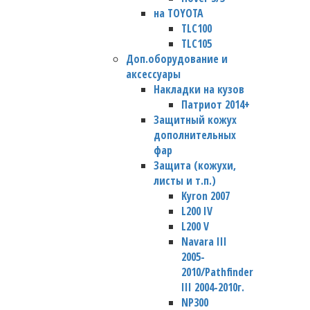
на TOYOTA
TLC100
TLC105
Доп.оборудование и
аксессуары
Накладки на кузов
Патриот 2014+
Защитный кожух
дополнительных
фар
Защита (кожухи,
листы и т.п.)
Kyron 2007
L200 IV
L200 V
Navara III
2005-
2010/Pathfinder
III 2004-2010г.
NP300