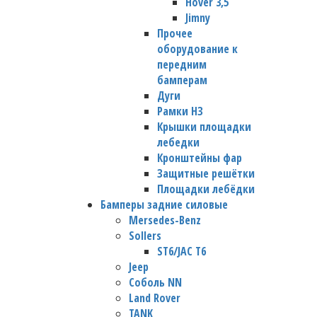
Hover 3,5
Jimny
Прочее
оборудование к
передним
бамперам
Дуги
Рамки НЗ
Крышки площадки
лебедки
Кронштейны фар
Защитные решётки
Площадки лебёдки
Бамперы задние силовые
Mersedes-Benz
Sollers
ST6/JAC T6
Jeep
Соболь NN
Land Rover
TANK