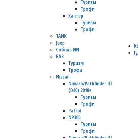
Туризм
Трофи
Хантер
Туризм
Трофи
TANK
Jeep
К
Соболь NN
Г
ВАЗ
Туризм
Трофи
Nissan
Navara/Pathfinder III
(D40) 2010+
Туризм
Трофи
Patrol
NP300
Туризм
Трофи
Navara/Pathfinder III