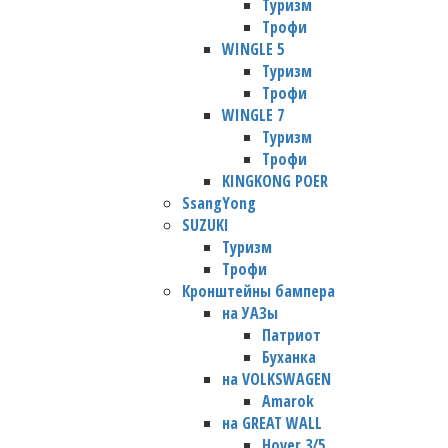
Туризм
Трофи
WINGLE 5
Туризм
Трофи
WINGLE 7
Туризм
Трофи
KINGKONG POER
SsangYong
SUZUKI
Туризм
Трофи
Кронштейны бампера
на УАЗы
Патриот
Буханка
на VOLKSWAGEN
Amarok
на GREAT WALL
Hover 3/5