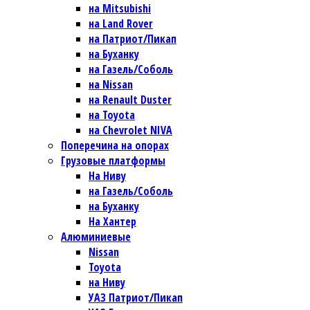
на Mitsubishi
на Land Rover
на Патриот/Пикап
на Буханку
на Газель/Соболь
на Nissan
на Renault Duster
на Toyota
на Chevrolet NIVA
Поперечина на опорах
Грузовые платформы
На Ниву
на Газель/Соболь
на Буханку
На Хантер
Алюминиевые
Nissan
Toyota
на Ниву
УАЗ Патриот/Пикап