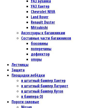
УАЗ Буханка
УАЗ Хантер
Chevrolet NIVA
Land Rover
Renault Duster
Mitsubishi
Аксессуары к багажникам
Составные части багажников
боковины
поперечины
дефлектор
опоры
Лестницы
Защита
Площадки лебёдки
в штатный бампер Хантер
в штатный бампер Патриот
в штатный бампер Kyron
в бампера OJ
Пороги силовые
Nissan