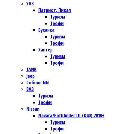
УАЗ
Патриот, Пикап
Туризм
Трофи
Буханка
Туризм
Трофи
Хантер
Туризм
Трофи
TANK
Jeep
Соболь NN
ВАЗ
Туризм
Трофи
Nissan
Navara/Pathfinder III (D40) 2010+
Туризм
Трофи