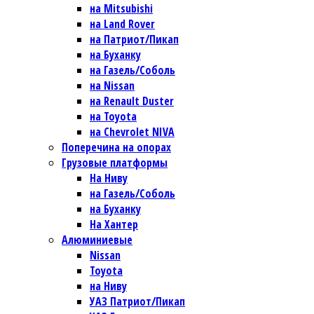
на Mitsubishi
на Land Rover
на Патриот/Пикап
на Буханку
на Газель/Соболь
на Nissan
на Renault Duster
на Toyota
на Chevrolet NIVA
Поперечина на опорах
Грузовые платформы
На Ниву
на Газель/Соболь
на Буханку
На Хантер
Алюминиевые
Nissan
Toyota
на Ниву
УАЗ Патриот/Пикап