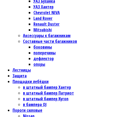
УАЗ Буханка
УАЗ Хантер
Chevrolet NIVA
Land Rover
Renault Duster
Mitsubishi
Аксессуары к багажникам
Составные части багажников
боковины
поперечины
дефлектор
опоры
Лестницы
Защита
Площадки лебёдки
в штатный бампер Хантер
в штатный бампер Патриот
в штатный бампер Kyron
в бампера OJ
Пороги силовые
Nissan