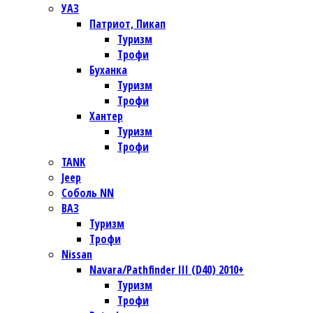
УАЗ
Патриот, Пикап
Туризм
Трофи
Буханка
Туризм
Трофи
Хантер
Туризм
Трофи
TANK
Jeep
Соболь NN
ВАЗ
Туризм
Трофи
Nissan
Navara/Pathfinder III (D40) 2010+
Туризм
Трофи