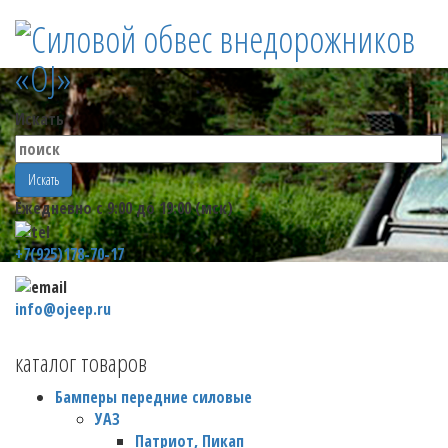
Искать
Искать
Ежедневно с 9:00 до 19:00 (мск)
+7(925)178-70-17
info@ojeep.ru
каталог товаров
Бамперы передние силовые
УАЗ
Патриот, Пикап