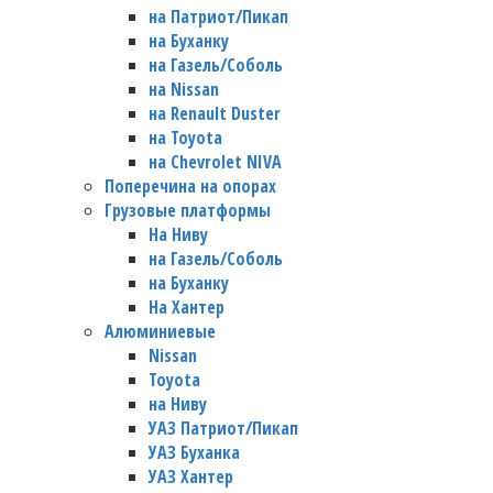
на Патриот/Пикап
на Буханку
на Газель/Соболь
на Nissan
на Renault Duster
на Toyota
на Chevrolet NIVA
Поперечина на опорах
Грузовые платформы
На Ниву
на Газель/Соболь
на Буханку
На Хантер
Алюминиевые
Nissan
Toyota
на Ниву
УАЗ Патриот/Пикап
УАЗ Буханка
УАЗ Хантер