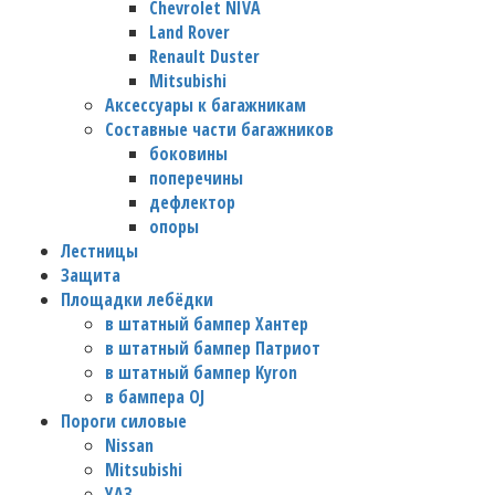
Chevrolet NIVA
Land Rover
Renault Duster
Mitsubishi
Аксессуары к багажникам
Составные части багажников
боковины
поперечины
дефлектор
опоры
Лестницы
Защита
Площадки лебёдки
в штатный бампер Хантер
в штатный бампер Патриот
в штатный бампер Kyron
в бампера OJ
Пороги силовые
Nissan
Mitsubishi
УАЗ