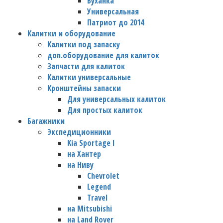
Буханка
Универсальная
Патриот до 2014
Калитки и оборудование
Калитки под запаску
доп.оборудование для калиток
Запчасти для калиток
Калитки универсальные
Кронштейны запаски
Для универсальных калиток
Для простых калиток
Багажники
Экспедиционники
Kia Sportage I
на Хантер
на Ниву
Chevrolet
Legend
Travel
на Mitsubishi
на Land Rover