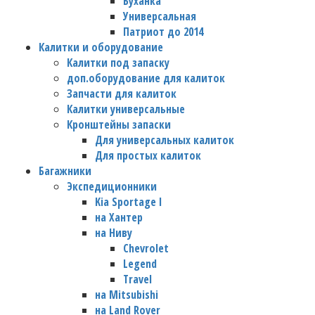
Буханка
Универсальная
Патриот до 2014
Калитки и оборудование
Калитки под запаску
доп.оборудование для калиток
Запчасти для калиток
Калитки универсальные
Кронштейны запаски
Для универсальных калиток
Для простых калиток
Багажники
Экспедиционники
Kia Sportage I
на Хантер
на Ниву
Chevrolet
Legend
Travel
на Mitsubishi
на Land Rover