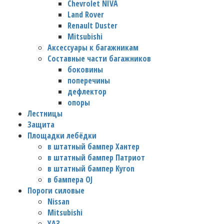
Chevrolet NIVA
Land Rover
Renault Duster
Mitsubishi
Аксессуары к багажникам
Составные части багажников
боковины
поперечины
дефлектор
опоры
Лестницы
Защита
Площадки лебёдки
в штатный бампер Хантер
в штатный бампер Патриот
в штатный бампер Kyron
в бампера OJ
Пороги силовые
Nissan
Mitsubishi
УАЗ