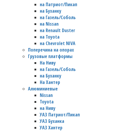
на Патриот/Пикап
на Буханку
на Газель/Соболь
на Nissan
на Renault Duster
на Toyota
на Chevrolet NIVA
Поперечина на опорах
Грузовые платформы
На Ниву
на Газель/Соболь
на Буханку
На Хантер
Алюминиевые
Nissan
Toyota
на Ниву
УАЗ Патриот/Пикап
УАЗ Буханка
УАЗ Хантер