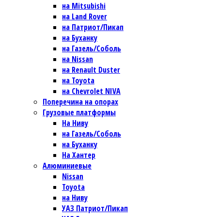
на Mitsubishi
на Land Rover
на Патриот/Пикап
на Буханку
на Газель/Соболь
на Nissan
на Renault Duster
на Toyota
на Chevrolet NIVA
Поперечина на опорах
Грузовые платформы
На Ниву
на Газель/Соболь
на Буханку
На Хантер
Алюминиевые
Nissan
Toyota
на Ниву
УАЗ Патриот/Пикап