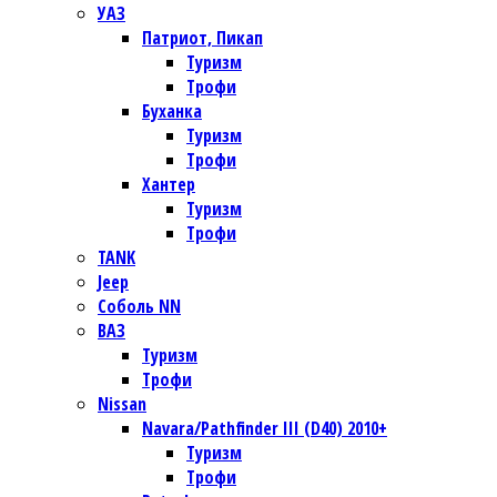
УАЗ
Патриот, Пикап
Туризм
Трофи
Буханка
Туризм
Трофи
Хантер
Туризм
Трофи
TANK
Jeep
Соболь NN
ВАЗ
Туризм
Трофи
Nissan
Navara/Pathfinder III (D40) 2010+
Туризм
Трофи