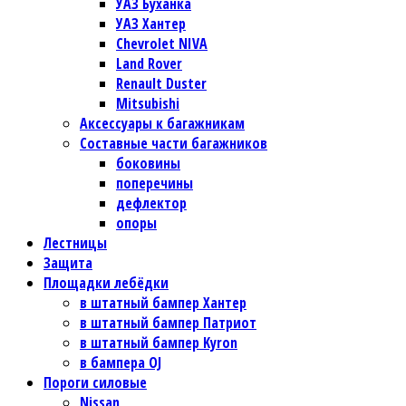
УАЗ Буханка
УАЗ Хантер
Chevrolet NIVA
Land Rover
Renault Duster
Mitsubishi
Аксессуары к багажникам
Составные части багажников
боковины
поперечины
дефлектор
опоры
Лестницы
Защита
Площадки лебёдки
в штатный бампер Хантер
в штатный бампер Патриот
в штатный бампер Kyron
в бампера OJ
Пороги силовые
Nissan