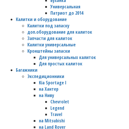
Буханка
Универсальная
Патриот до 2014
Калитки и оборудование
Калитки под запаску
доп.оборудование для калиток
Запчасти для калиток
Калитки универсальные
Кронштейны запаски
Для универсальных калиток
Для простых калиток
Багажники
Экспедиционники
Kia Sportage I
на Хантер
на Ниву
Chevrolet
Legend
Travel
на Mitsubishi
на Land Rover