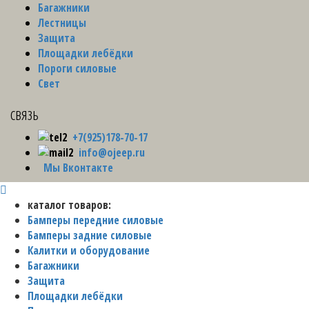
Багажники
Лестницы
Защита
Площадки лебёдки
Пороги силовые
Свет
связь
+7(925)178-70-17
info@ojeep.ru
Мы Вконтакте
каталог товаров:
Бамперы передние силовые
Бамперы задние силовые
Калитки и оборудование
Багажники
Защита
Площадки лебёдки