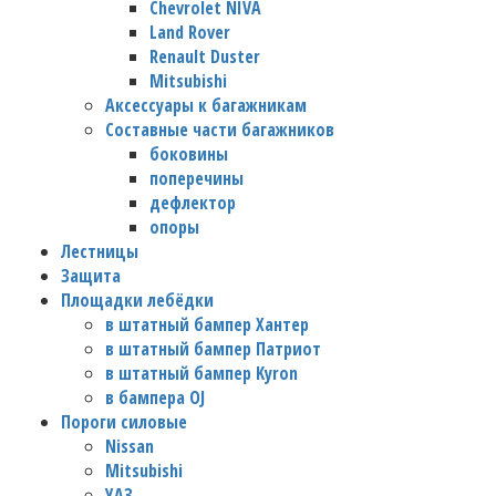
Chevrolet NIVA
Land Rover
Renault Duster
Mitsubishi
Аксессуары к багажникам
Составные части багажников
боковины
поперечины
дефлектор
опоры
Лестницы
Защита
Площадки лебёдки
в штатный бампер Хантер
в штатный бампер Патриот
в штатный бампер Kyron
в бампера OJ
Пороги силовые
Nissan
Mitsubishi
УАЗ