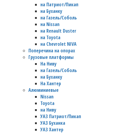
на Патриот/Пикап
на Буханку
на Газель/Соболь
на Nissan
на Renault Duster
на Toyota
на Chevrolet NIVA
Поперечина на опорах
Грузовые платформы
На Ниву
на Газель/Соболь
на Буханку
На Хантер
Алюминиевые
Nissan
Toyota
на Ниву
УАЗ Патриот/Пикап
УАЗ Буханка
УАЗ Хантер