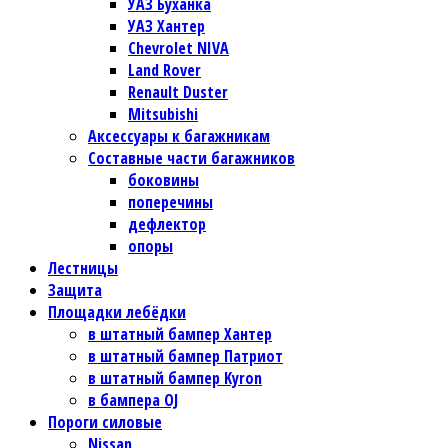
УАЗ Буханка
УАЗ Хантер
Chevrolet NIVA
Land Rover
Renault Duster
Mitsubishi
Аксессуары к багажникам
Составные части багажников
боковины
поперечины
дефлектор
опоры
Лестницы
Защита
Площадки лебёдки
в штатный бампер Хантер
в штатный бампер Патриот
в штатный бампер Kyron
в бампера OJ
Пороги силовые
Nissan