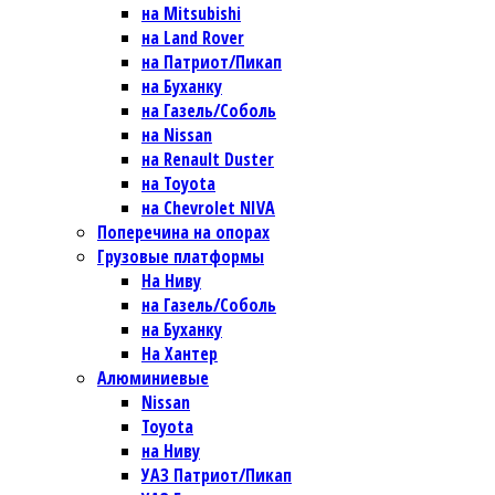
на Mitsubishi
на Land Rover
на Патриот/Пикап
на Буханку
на Газель/Соболь
на Nissan
на Renault Duster
на Toyota
на Chevrolet NIVA
Поперечина на опорах
Грузовые платформы
На Ниву
на Газель/Соболь
на Буханку
На Хантер
Алюминиевые
Nissan
Toyota
на Ниву
УАЗ Патриот/Пикап