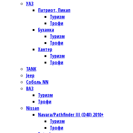
УАЗ
Патриот, Пикап
Туризм
Трофи
Буханка
Туризм
Трофи
Хантер
Туризм
Трофи
TANK
Jeep
Соболь NN
ВАЗ
Туризм
Трофи
Nissan
Navara/Pathfinder III (D40) 2010+
Туризм
Трофи