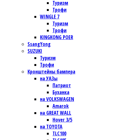
Туризм
Трофи
WINGLE 7
Туризм
Трофи
KINGKONG POER
SsangYong
SUZUKI
Туризм
Трофи
Кронштейны бампера
на УАЗы
Патриот
Буханка
на VOLKSWAGEN
Amarok
на GREAT WALL
Hover 3/5
на TOYOTA
TLC100