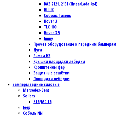
ВАЗ 2121, 2131 (Нива/Lada 4х4)
HILUX
Соболь, Газель
Hover 3
TLC 100
Hover 3,5
Jimny
Прочее оборудование к передним бамперам
Дуги
Рамки НЗ
Крышки площадки лебедки
Кронштейны фар
Защитные решётки
Площадки лебёдки
Бамперы задние силовые
Mersedes-Benz
Sollers
ST6/JAC T6
Jeep
Соболь NN