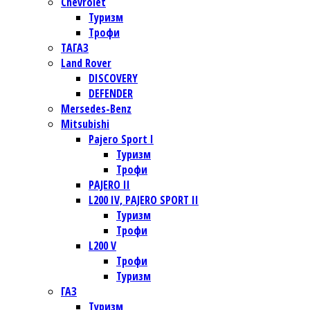
Chevrolet
Туризм
Трофи
TАГАЗ
Land Rover
DISCOVERY
DEFENDER
Mersedes-Benz
Mitsubishi
Pajero Sport I
Туризм
Трофи
PAJERO II
L200 IV, PAJERO SPORT II
Туризм
Трофи
L200 V
Трофи
Туризм
ГАЗ
Туризм