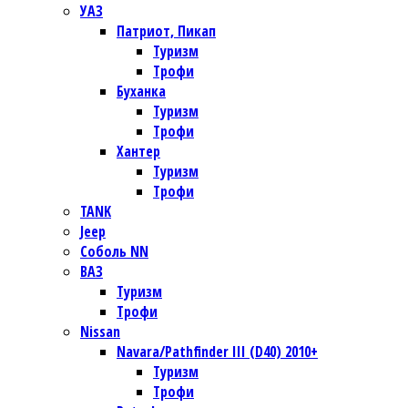
УАЗ
Патриот, Пикап
Туризм
Трофи
Буханка
Туризм
Трофи
Хантер
Туризм
Трофи
TANK
Jeep
Соболь NN
ВАЗ
Туризм
Трофи
Nissan
Navara/Pathfinder III (D40) 2010+
Туризм
Трофи