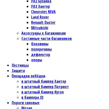
УАЗ Буханка
УАЗ Хантер
Chevrolet NIVA
Land Rover
Renault Duster
Mitsubishi
Аксессуары к багажникам
Составные части багажников
боковины
поперечины
дефлектор
опоры
Лестницы
Защита
Площадки лебёдки
в штатный бампер Хантер
в штатный бампер Патриот
в штатный бампер Kyron
в бампера OJ
Пороги силовые
Nissan