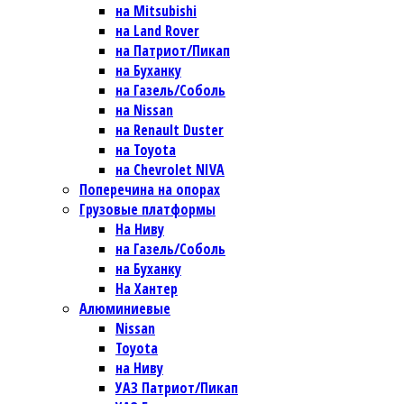
на Mitsubishi
на Land Rover
на Патриот/Пикап
на Буханку
на Газель/Соболь
на Nissan
на Renault Duster
на Toyota
на Chevrolet NIVA
Поперечина на опорах
Грузовые платформы
На Ниву
на Газель/Соболь
на Буханку
На Хантер
Алюминиевые
Nissan
Toyota
на Ниву
УАЗ Патриот/Пикап