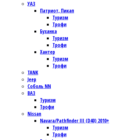
УАЗ
Патриот, Пикап
Туризм
Трофи
Буханка
Туризм
Трофи
Хантер
Туризм
Трофи
TANK
Jeep
Соболь NN
ВАЗ
Туризм
Трофи
Nissan
Navara/Pathfinder III (D40) 2010+
Туризм
Трофи