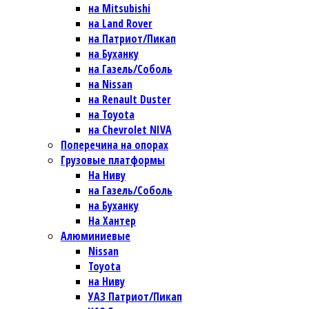
на Mitsubishi
на Land Rover
на Патриот/Пикап
на Буханку
на Газель/Соболь
на Nissan
на Renault Duster
на Toyota
на Chevrolet NIVA
Поперечина на опорах
Грузовые платформы
На Ниву
на Газель/Соболь
на Буханку
На Хантер
Алюминиевые
Nissan
Toyota
на Ниву
УАЗ Патриот/Пикап