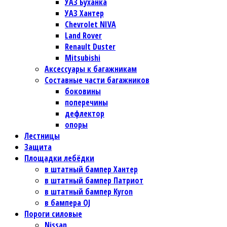
УАЗ Буханка
УАЗ Хантер
Chevrolet NIVA
Land Rover
Renault Duster
Mitsubishi
Аксессуары к багажникам
Составные части багажников
боковины
поперечины
дефлектор
опоры
Лестницы
Защита
Площадки лебёдки
в штатный бампер Хантер
в штатный бампер Патриот
в штатный бампер Kyron
в бампера OJ
Пороги силовые
Nissan