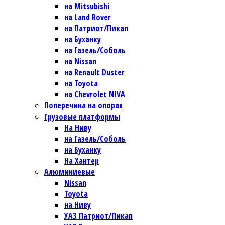
на Mitsubishi
на Land Rover
на Патриот/Пикап
на Буханку
на Газель/Соболь
на Nissan
на Renault Duster
на Toyota
на Chevrolet NIVA
Поперечина на опорах
Грузовые платформы
На Ниву
на Газель/Соболь
на Буханку
На Хантер
Алюминиевые
Nissan
Toyota
на Ниву
УАЗ Патриот/Пикап