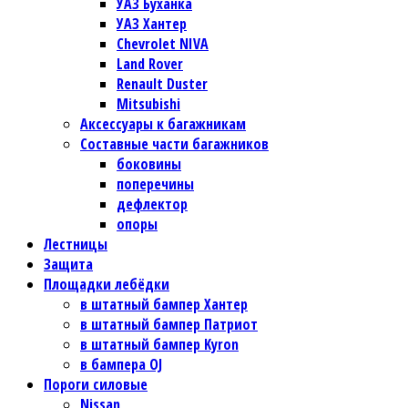
УАЗ Буханка
УАЗ Хантер
Chevrolet NIVA
Land Rover
Renault Duster
Mitsubishi
Аксессуары к багажникам
Составные части багажников
боковины
поперечины
дефлектор
опоры
Лестницы
Защита
Площадки лебёдки
в штатный бампер Хантер
в штатный бампер Патриот
в штатный бампер Kyron
в бампера OJ
Пороги силовые
Nissan