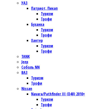
УАЗ
Патриот, Пикап
Туризм
Трофи
Буханка
Туризм
Трофи
Хантер
Туризм
Трофи
TANK
Jeep
Соболь NN
ВАЗ
Туризм
Трофи
Nissan
Navara/Pathfinder III (D40) 2010+
Туризм
Трофи