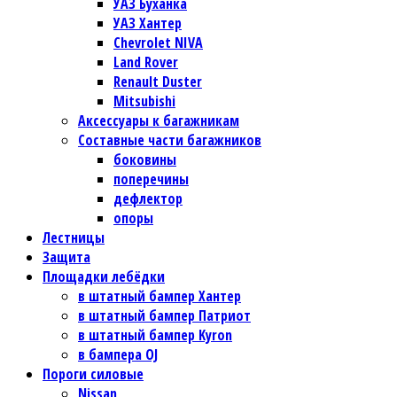
УАЗ Буханка
УАЗ Хантер
Chevrolet NIVA
Land Rover
Renault Duster
Mitsubishi
Аксессуары к багажникам
Составные части багажников
боковины
поперечины
дефлектор
опоры
Лестницы
Защита
Площадки лебёдки
в штатный бампер Хантер
в штатный бампер Патриот
в штатный бампер Kyron
в бампера OJ
Пороги силовые
Nissan