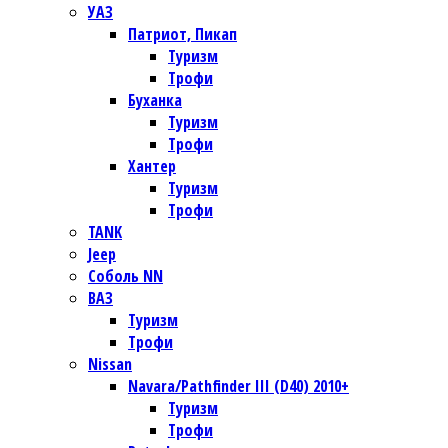
УАЗ
Патриот, Пикап
Туризм
Трофи
Буханка
Туризм
Трофи
Хантер
Туризм
Трофи
TANK
Jeep
Соболь NN
ВАЗ
Туризм
Трофи
Nissan
Navara/Pathfinder III (D40) 2010+
Туризм
Трофи