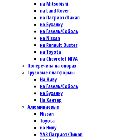
на Mitsubishi
на Land Rover
на Патриот/Пикап
на Буханку
на Газель/Соболь
на Nissan
на Renault Duster
на Toyota
на Chevrolet NIVA
Поперечина на опорах
Грузовые платформы
На Ниву
на Газель/Соболь
на Буханку
На Хантер
Алюминиевые
Nissan
Toyota
на Ниву
УАЗ Патриот/Пикап