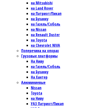
на Mitsubishi
на Land Rover
на Патриот/Пикап
на Буханку
на Газель/Соболь
на Nissan
на Renault Duster
на Toyota
на Chevrolet NIVA
Поперечина на опорах
Грузовые платформы
На Ниву
на Газель/Соболь
на Буханку
На Хантер
Алюминиевые
Nissan
Toyota
на Ниву
УАЗ Патриот/Пикап