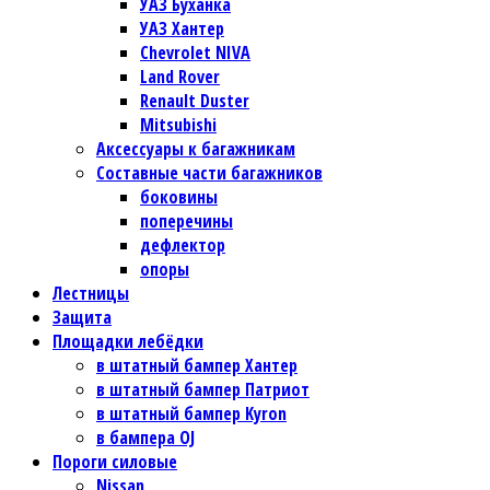
УАЗ Буханка
УАЗ Хантер
Chevrolet NIVA
Land Rover
Renault Duster
Mitsubishi
Аксессуары к багажникам
Составные части багажников
боковины
поперечины
дефлектор
опоры
Лестницы
Защита
Площадки лебёдки
в штатный бампер Хантер
в штатный бампер Патриот
в штатный бампер Kyron
в бампера OJ
Пороги силовые
Nissan