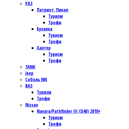
УАЗ
Патриот, Пикап
Туризм
Трофи
Буханка
Туризм
Трофи
Хантер
Туризм
Трофи
TANK
Jeep
Соболь NN
ВАЗ
Туризм
Трофи
Nissan
Navara/Pathfinder III (D40) 2010+
Туризм
Трофи