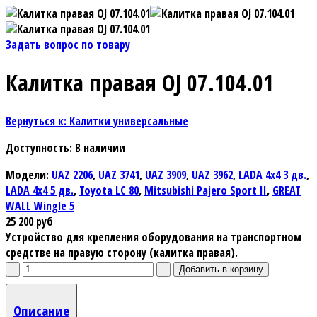
Задать вопрос по товару
Калитка правая OJ 07.104.01
Вернуться к: Калитки универсальные
Доступность
: В наличии
Модели:
UAZ 2206
,
UAZ 3741
,
UAZ 3909
,
UAZ 3962
,
LADA 4х4 3 дв.
,
LADA 4х4 5 дв.
,
Toyota LC 80
,
Mitsubishi Pajero Sport II
,
GREAT
WALL Wingle 5
25 200 руб
Устройство для крепления оборудования на транспортном
средстве на правую сторону (калитка правая).
Описание