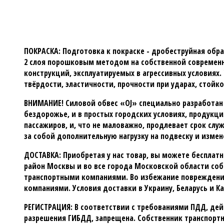
ПОКРАСКА:
Подготовка к покраске - дробеструйная обра
2 слоя порошковым методом на собственной современн
конструкций, эксплуатируемых в агрессивных условиях.
твёрдости, эластичности, прочности при ударах, стойк
ВНИМАНИЕ!
Силовой обвес «OJ» специально разработан 
бездорожье, и в простых городских условиях, продук
пассажиров, и, что не маловажно, продлевает срок сл
за собой дополнительную нагрузку на подвеску и изме
ДОСТАВКА:
Приобретая у нас товар, вы можете бесплатно
район Москвы и во все города Московской области со
транспортными компаниями. Во избежание повреждений
компаниями. Условия доставки в Украину, Беларусь и К
РЕГИСТРАЦИЯ:
В соответствии с требованиями ПДД, дей
разрешения ГИБДД, запрещена. Собственник транспорт