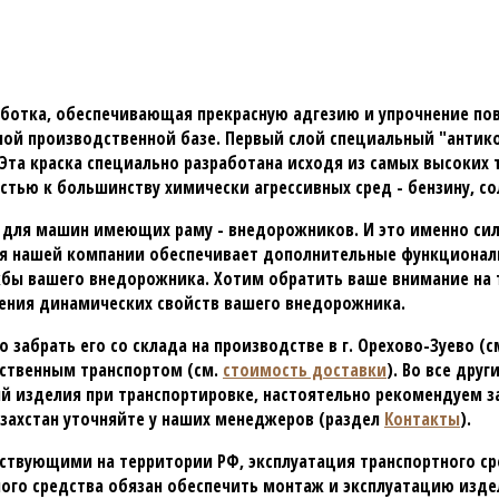
ботка, обеспечивающая прекрасную адгезию и упрочнение пов
ой производственной базе. Первый слой специальный "антико
 Эта краска специально разработана исходя из самых высоких
остью к большинству химически агрессивных сред - бензину, с
для машин имеющих раму - внедорожников. И это именно сило
ция нашей компании обеспечивает дополнительные функционал
ужбы вашего внедорожника. Хотим обратить ваше внимание на т
нения динамических свойств вашего внедорожника.
 забрать его со склада на производстве в г. Орехово-Зуево (с
бственным транспортом (см.
стоимость доставки
). Во все дру
 изделия при транспортировке, настоятельно рекомендуем з
азахстан уточняйте у наших менеджеров (раздел
Контакты
).
ствующими на территории РФ, эксплуатация транспортного ср
ного средства обязан обеспечить монтаж и эксплуатацию изд